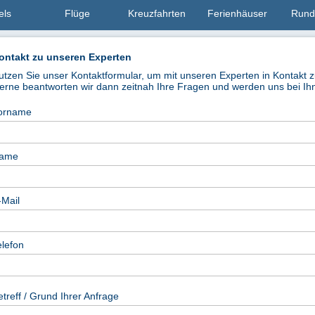
els
Flüge
Kreuzfahrten
Ferienhäuser
Rund
ontakt zu unseren Experten
utzen Sie unser Kontaktformular, um mit unseren Experten in Kontakt z
erne beantworten wir dann zeitnah Ihre Fragen und werden uns bei Ih
orname
ame
-Mail
elefon
etreff / Grund Ihrer Anfrage