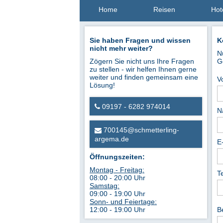
Home
Reisen
Hot
Sie haben Fragen und wissen
K
nicht mehr weiter?
N
Zögern Sie nicht uns Ihre Fragen
G
zu stellen - wir helfen Ihnen gerne
weiter und finden gemeinsam eine
V
Lösung!
09197 - 6282 974014
N
700145@schmetterling-
argema.de
E
Öffnungszeiten:
Montag - Freitag:
T
08:00 - 20:00 Uhr
Samstag:
09:00 - 19:00 Uhr
Sonn- und Feiertage:
12:00 - 19:00 Uhr
B