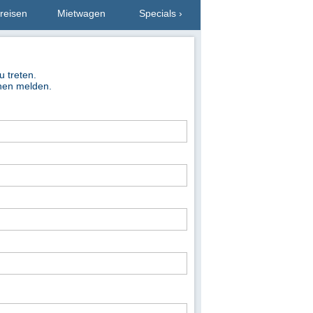
reisen
Mietwagen
Specials ›
u treten.
nen melden.